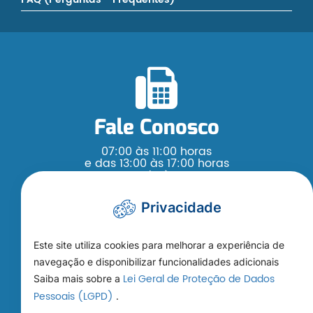
Fale Conosco
07:00 às 11:00 horas
e das 13:00 às 17:00 horas
Segunda à Sexta
(65) 3376 - 4200
Privacidade
Este site utiliza cookies para melhorar a experiência de
navegação e disponibilizar funcionalidades adicionais
Lei Geral de Proteção de Dados
Saiba mais sobre a
Como Chegar
Pessoais (LGPD)
.