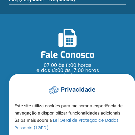
Fale Conosco
07:00 às 11:00 horas
e das 13:00 às 17:00 horas
Segunda à Sexta
(65) 3376 - 4200
Privacidade
Este site utiliza cookies para melhorar a experiência de
navegação e disponibilizar funcionalidades adicionais
Lei Geral de Proteção de Dados
Saiba mais sobre a
Como Chegar
Pessoais (LGPD)
.