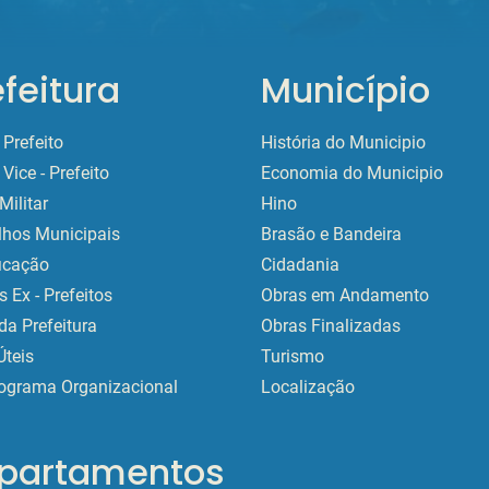
efeitura
Município
Prefeito
História do Municipio
Vice - Prefeito
Economia do Municipio
Militar
Hino
lhos Municipais
Brasão e Bandeira
ficação
Cidadania
 Ex - Prefeitos
Obras em Andamento
da Prefeitura
Obras Finalizadas
Úteis
Turismo
ograma Organizacional
Localização
partamentos