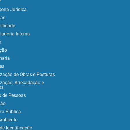
oria Jurídica
as
ilidade
ladoria Interna
a
ção
haria
es
ização de Obras e Posturas
ização, Arrecadação e
os
o de Pessoas
ção
za Pública
Ambiente
de Identificação