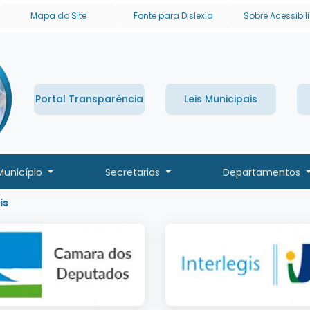
links de acessibilidade
Mapa do Site
Fonte para Dislexia
Sobre Acessibi
Portal Transparência
Leis Municipais
Município
Secretarias
Departamentos
is