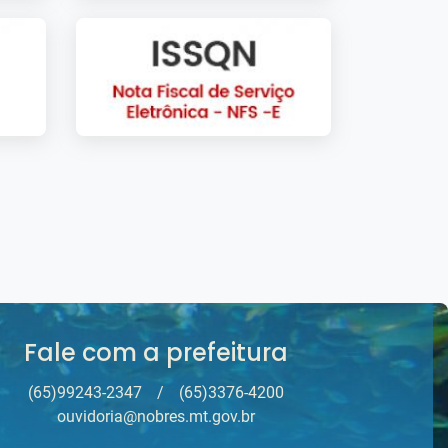
Fale com a prefeitura
(65)99243-2347
/
(65)3376-4200
ouvidoria@nobres.mt.gov.br