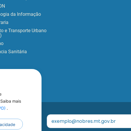
ON
logia da Informação
aria
to e Transporte Urbano
)
mo
ncia Sanitária
e
 Saiba mais
GPD)
.
eu
ivacidade