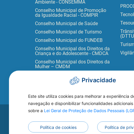
Ambiente - CONSEMMA
PROC
Conselho Municipal de Promoção
Tecno
da Igualdade Racial - COMPIR
Tesour
Conselho Municipal de Saúde
Trânsi
Conselho Municipal de Turismo
(DTTU
Conselho Municipal do FUNDEB
Turis
Conselho Municipal dos Direitos da
Vigilâ
Criança e do Adolescente - CMDCA
Conselho Municipal dos Direitos da
Mulher – CMDM
Privacidade
Este site utiliza cookies para melhorar a experiência d
navegação e disponibilizar funcionalidades adicionais
sobre a
Lei Geral de Proteção de Dados Pessoais (L
Acesse s
WEBMAIL
Política de cookies
Política de pr