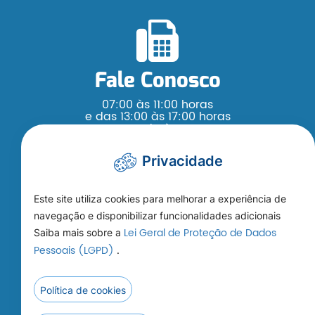
Fale Conosco
07:00 às 11:00 horas
e das 13:00 às 17:00 horas
Segunda à Sexta
(65) 3376 - 4200
Privacidade
Este site utiliza cookies para melhorar a experiência de
navegação e disponibilizar funcionalidades adicionais
Lei Geral de Proteção de Dados
Saiba mais sobre a
Como Chegar
Pessoais (LGPD)
.
Rua Ludgardes Hoffmann Riedi, s/n,
Jardim Paraná Cep: 78.460-000
Política de cookies
Prefeitura Municipal de Nobres - MT