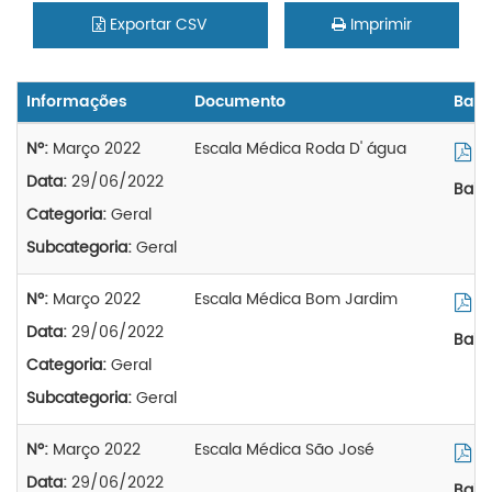
Exportar CSV
Imprimir
Informações
Documento
Baixa
Nº:
Março 2022
Escala Médica Roda D' água
Vi
Data:
29/06/2022
Baix
Categoria:
Geral
Subcategoria:
Geral
Nº:
Março 2022
Escala Médica Bom Jardim
Vi
Data:
29/06/2022
Baix
Categoria:
Geral
Subcategoria:
Geral
Nº:
Março 2022
Escala Médica São José
Vi
Data:
29/06/2022
Baix