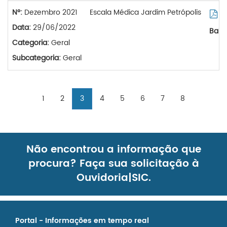
Nº:
Dezembro 2021
Escala Médica Jardim Petrópolis
Vi
Data:
29/06/2022
Baix
Categoria:
Geral
Subcategoria:
Geral
1
2
3
4
5
6
7
8
Não encontrou a informação que
procura? Faça sua solicitação à
Ouvidoria|SIC.
Portal - Informações em tempo real