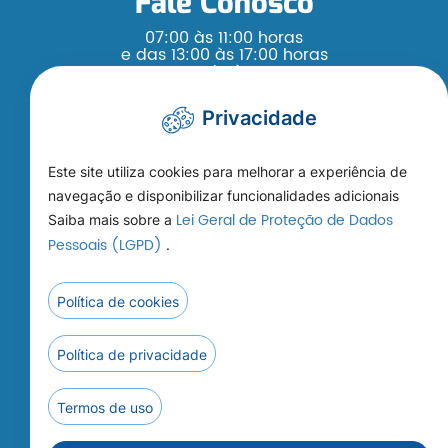
Fale Conosco
07:00 às 11:00 horas
e das 13:00 às 17:00 horas
Segunda à Sexta
(65) 3376 - 4200
Privacidade
Este site utiliza cookies para melhorar a experiência de
navegação e disponibilizar funcionalidades adicionais
Lei Geral de Proteção de Dados
Saiba mais sobre a
Como Chegar
Pessoais (LGPD)
.
Rua Ludgardes Hoffmann Riedi, s/n,
Jardim Paraná Cep: 78.460-000
Política de cookies
Prefeitura Municipal de Nobres - MT
Política de privacidade
Termos de uso