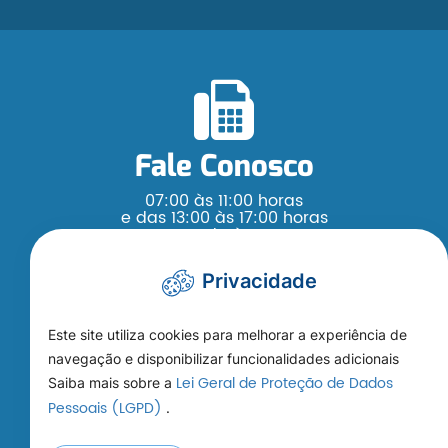
Fale Conosco
07:00 às 11:00 horas
e das 13:00 às 17:00 horas
Segunda à Sexta
(65) 3376 - 4200
Privacidade
Este site utiliza cookies para melhorar a experiência de
navegação e disponibilizar funcionalidades adicionais
Lei Geral de Proteção de Dados
Saiba mais sobre a
Como Chegar
Pessoais (LGPD)
.
Rua Ludgardes Hoffmann Riedi, s/n,