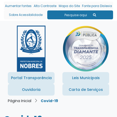
Seção de atalhos e links
Ir para o conteúdo [alt+1]
Aumentar fontes
Alto Contraste
Mapa do Site
Fonte para Dislexia
Ir para o menu [alt+2]
Sobre Acessibilidade
Pesquise aqui
Ir para a busca [alt+3]
Ir para o rodapé [alt+4]
Portal Transparência
Leis Municipais
Ouvidoria
Carta de Serviços
Página Inicial
Covid-19