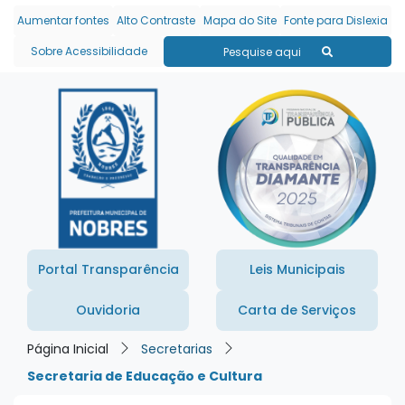
Seção de atalhos e links
Ir para o conteúdo [alt+1]
Aumentar fontes
Alto Contraste
Mapa do Site
Fonte para Dislexia
Ir para o menu [alt+2]
Sobre Acessibilidade
Pesquise aqui
Ir para a busca [alt+3]
Ir para o rodapé [alt+4]
Portal Transparência
Leis Municipais
Ouvidoria
Carta de Serviços
Página Inicial
Secretarias
Secretaria de Educação e Cultura