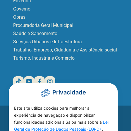
Fazenda
Governo
Obras
Procuradoria Geral Municipal
Saúde e Saneamento
Serviços Urbanos e Infraestrutura
Trabalho, Emprego, Cidadania e Assistência social
Turismo, Industria e Comercio
Privacidade
Este site utiliza cookies para melhorar a
Acesse seu
experiência de navegação e disponibilizar
funcionalidades adicionais Saiba mais sobre a
Lei
WEBMAIL
Geral de Proteção de Dados Pessoais (LGPD)
.