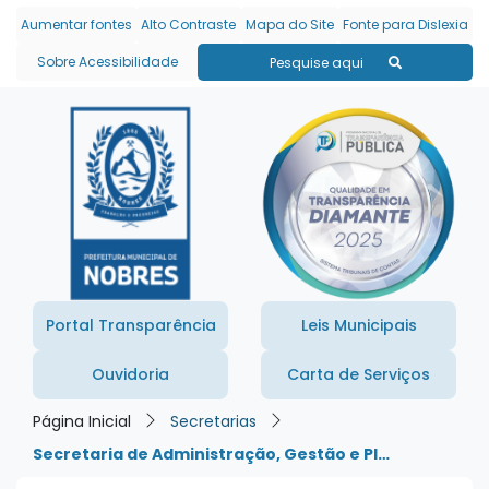
Seção de atalhos e links
Ir para o conteúdo [alt+1]
Aumentar fontes
Alto Contraste
Mapa do Site
Fonte para Dislexia
Ir para o menu [alt+2]
Sobre Acessibilidade
Pesquise aqui
Ir para a busca [alt+3]
Ir para o rodapé [alt+4]
Portal Transparência
Leis Municipais
Ouvidoria
Carta de Serviços
Página Inicial
Secretarias
Secretaria de Administração, Gestão e Pl…