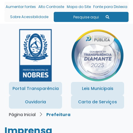
Seção de atalhos e links
Ir para o conteúdo [alt+1]
Aumentar fontes
Alto Contraste
Mapa do Site
Fonte para Dislexia
Ir para o menu [alt+2]
Sobre Acessibilidade
Pesquise aqui
Ir para a busca [alt+3]
Ir para o rodapé [alt+4]
Portal Transparência
Leis Municipais
Ouvidoria
Carta de Serviços
Página Inicial
Prefeitura
Imprensa