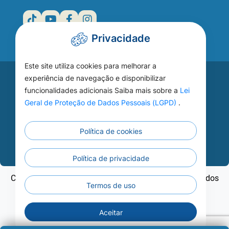
Privacidade
Este site utiliza cookies para melhorar a
Acesse seu
experiência de navegação e disponibilizar
funcionalidades adicionais Saiba mais sobre a
Lei
WEBMAIL
Geral de Proteção de Dados Pessoais (LGPD)
.
Política de cookies
Continuar
Política de privacidade
Copyright ©2026 - Prefeitura Municipal de Nobres - Todos
Termos de uso
os direitos reservados
Aceitar