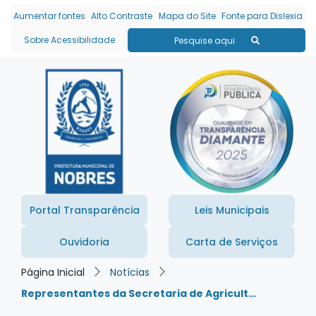
Seção de atalhos e links
Ir para o conteúdo [alt+1]
Aumentar fontes
Alto Contraste
Mapa do Site
Fonte para Dislexia
Ir para o menu [alt+2]
Sobre Acessibilidade
Pesquise aqui
Ir para a busca [alt+3]
Ir para o rodapé [alt+4]
Portal Transparência
Leis Municipais
Ouvidoria
Carta de Serviços
Página Inicial
Notícias
Representantes da Secretaria de Agricult…