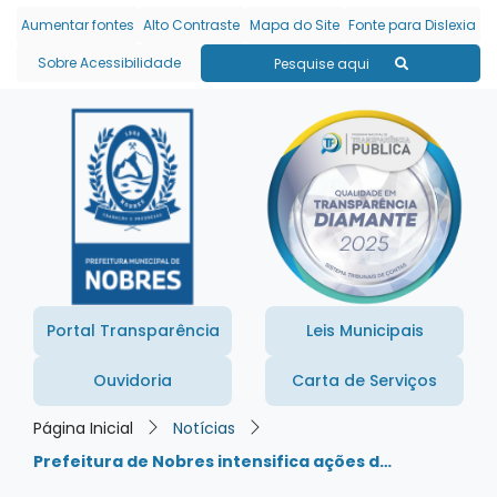
Seção de atalhos e links
Ir para o conteúdo [alt+1]
Aumentar fontes
Alto Contraste
Mapa do Site
Fonte para Dislexia
Ir para o menu [alt+2]
Sobre Acessibilidade
Pesquise aqui
Ir para a busca [alt+3]
Ir para o rodapé [alt+4]
Portal Transparência
Leis Municipais
Ouvidoria
Carta de Serviços
Página Inicial
Notícias
Prefeitura de Nobres intensifica ações d…