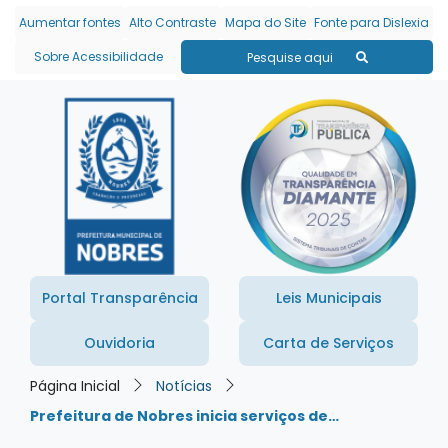
Seção de atalhos e links
Ir para o conteúdo [alt+1]
Aumentar fontes
Alto Contraste
Mapa do Site
Fonte para Dislexia
Ir para o menu [alt+2]
Sobre Acessibilidade
Pesquise aqui
Ir para a busca [alt+3]
Ir para o rodapé [alt+4]
Portal Transparência
Leis Municipais
Ouvidoria
Carta de Serviços
Página Inicial
Notícias
Prefeitura de Nobres inicia serviços de…