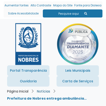
Seção de atalhos e links
Ir para o conteúdo [alt+1]
Aumentar fontes
Alto Contraste
Mapa do Site
Fonte para Dislexia
Ir para o menu [alt+2]
Sobre Acessibilidade
Pesquise aqui
Ir para a busca [alt+3]
Ir para o rodapé [alt+4]
Portal Transparência
Leis Municipais
Ouvidoria
Carta de Serviços
Página Inicial
Notícias
Prefeitura de Nobres entrega ambulância…