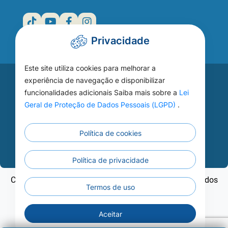
Privacidade
Este site utiliza cookies para melhorar a
Acesse seu
experiência de navegação e disponibilizar
funcionalidades adicionais Saiba mais sobre a
Lei
WEBMAIL
Geral de Proteção de Dados Pessoais (LGPD)
.
Política de cookies
Continuar
Política de privacidade
Copyright ©2026 - Prefeitura Municipal de Nobres - Todos
Termos de uso
os direitos reservados
Aceitar