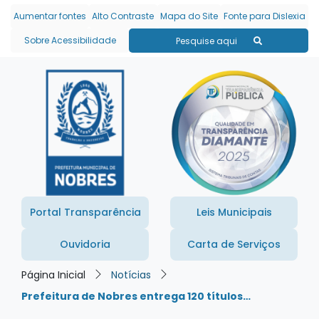
Seção de atalhos e links
Ir para o conteúdo [alt+1]
Aumentar fontes
Alto Contraste
Mapa do Site
Fonte para Dislexia
Ir para o menu [alt+2]
Sobre Acessibilidade
Pesquise aqui
Ir para a busca [alt+3]
Ir para o rodapé [alt+4]
Portal Transparência
Leis Municipais
Ouvidoria
Carta de Serviços
Página Inicial
Notícias
Prefeitura de Nobres entrega 120 títulos…