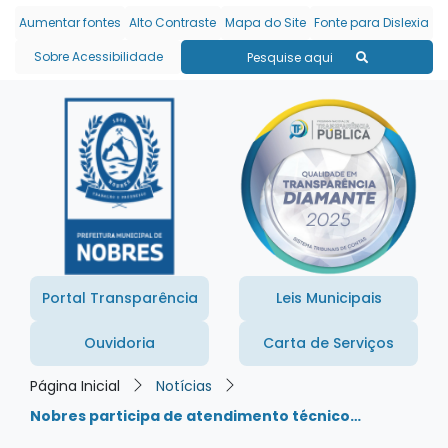
Seção de atalhos e links
Ir para o conteúdo [alt+1]
Aumentar fontes
Alto Contraste
Mapa do Site
Fonte para Dislexia
Ir para o menu [alt+2]
Sobre Acessibilidade
Pesquise aqui
Ir para a busca [alt+3]
Ir para o rodapé [alt+4]
Portal Transparência
Leis Municipais
Ouvidoria
Carta de Serviços
Página Inicial
Notícias
Nobres participa de atendimento técnico…