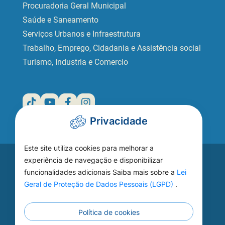
Procuradoria Geral Municipal
Saúde e Saneamento
Serviços Urbanos e Infraestrutura
Trabalho, Emprego, Cidadania e Assistência social
Turismo, Industria e Comercio
Privacidade
Este site utiliza cookies para melhorar a
Acesse seu
experiência de navegação e disponibilizar
funcionalidades adicionais Saiba mais sobre a
Lei
WEBMAIL
Geral de Proteção de Dados Pessoais (LGPD)
.
Política de cookies
Continuar