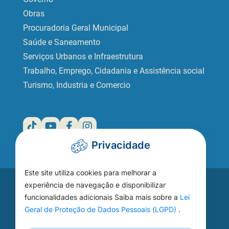
Obras
Procuradoria Geral Municipal
Saúde e Saneamento
Serviços Urbanos e Infraestrutura
Trabalho, Emprego, Cidadania e Assistência social
Turismo, Industria e Comercio
Privacidade
Este site utiliza cookies para melhorar a
Acesse seu
experiência de navegação e disponibilizar
funcionalidades adicionais Saiba mais sobre a
Lei
WEBMAIL
Geral de Proteção de Dados Pessoais (LGPD)
.