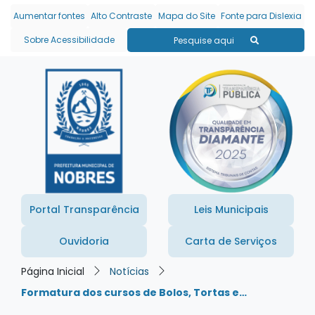
Seção de atalhos e links
Ir para o conteúdo [alt+1]
Aumentar fontes
Alto Contraste
Mapa do Site
Fonte para Dislexia
Ir para o menu [alt+2]
Sobre Acessibilidade
Pesquise aqui
Ir para a busca [alt+3]
Ir para o rodapé [alt+4]
Portal Transparência
Leis Municipais
Ouvidoria
Carta de Serviços
Página Inicial
Notícias
Formatura dos cursos de Bolos, Tortas e…