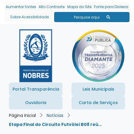
Seção de atalhos e links
Ir para o conteúdo [alt+1]
Aumentar fontes
Alto Contraste
Mapa do Site
Fonte para Dislexia
Ir para o menu [alt+2]
Sobre Acessibilidade
Pesquise aqui
Ir para a busca [alt+3]
Ir para o rodapé [alt+4]
Portal Transparência
Leis Municipais
Ouvidoria
Carta de Serviços
Página Inicial
Notícias
Etapa Final do Circuito Futvôlei B08 reú…