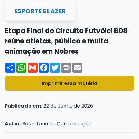
ESPORTE E LAZER
Etapa Final do Circuito Futvôlei B08
reúne atletas, público e muita
animação em Nobres
Share
WhatsApp
Gmail
Facebook
Twitter
Print
Email
Imprimir essa matéria
Publicado em:
22 de Junho de 2026
Autor:
Secretaria de Comunicação