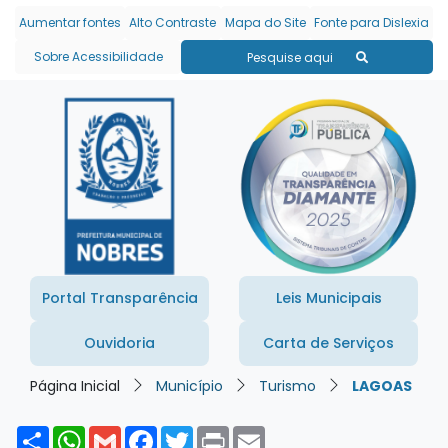
Seção de atalhos e links
Ir para o conteúdo [alt+1]
Aumentar fontes
Alto Contraste
Mapa do Site
Fonte para Dislexia
Ir para o menu [alt+2]
Sobre Acessibilidade
Pesquise aqui
Ir para a busca [alt+3]
Ir para o rodapé [alt+4]
Portal Transparência
Leis Municipais
Ouvidoria
Carta de Serviços
Página Inicial
Município
Turismo
LAGOAS
Share
WhatsApp
Gmail
Facebook
Twitter
Print
Email