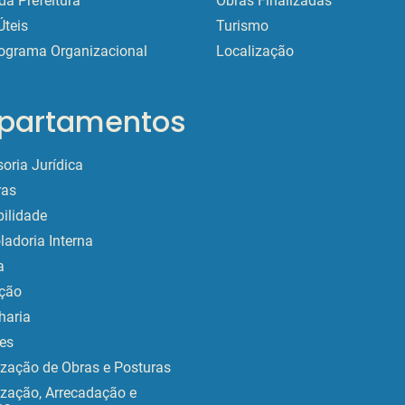
da Prefeitura
Obras Finalizadas
Úteis
Turismo
ograma Organizacional
Localização
partamentos
oria Jurídica
as
ilidade
ladoria Interna
a
ção
haria
es
ização de Obras e Posturas
ização, Arrecadação e