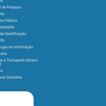
os
o de Pessoas
ção
za Pública
Ambiente
de Identificação
ON
logia da Informação
aria
to e Transporte Urbano
)
mo
ncia Sanitária