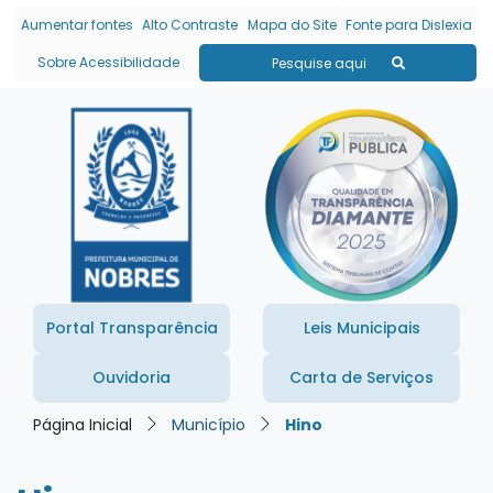
Seção de atalhos e links
Ir para o conteúdo [alt+1]
Aumentar fontes
Alto Contraste
Mapa do Site
Fonte para Dislexia
Ir para o menu [alt+2]
Sobre Acessibilidade
Pesquise aqui
Ir para a busca [alt+3]
Ir para o rodapé [alt+4]
Portal Transparência
Leis Municipais
Ouvidoria
Carta de Serviços
Página Inicial
Município
Hino