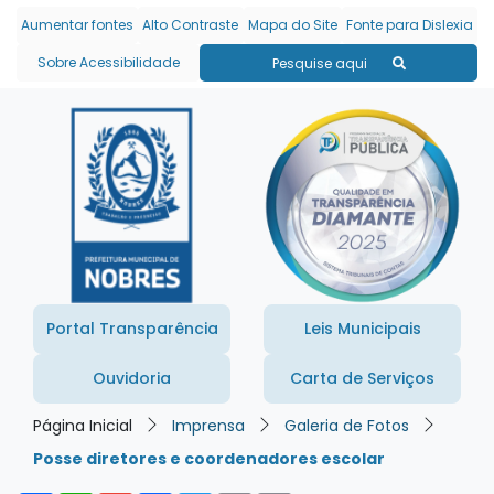
Seção de atalhos e links
Ir para o conteúdo [alt+1]
Aumentar fontes
Alto Contraste
Mapa do Site
Fonte para Dislexia
Ir para o menu [alt+2]
Sobre Acessibilidade
Pesquise aqui
Ir para a busca [alt+3]
Ir para o rodapé [alt+4]
Portal Transparência
Leis Municipais
Ouvidoria
Carta de Serviços
Página Inicial
Imprensa
Galeria de Fotos
Posse diretores e coordenadores escolar