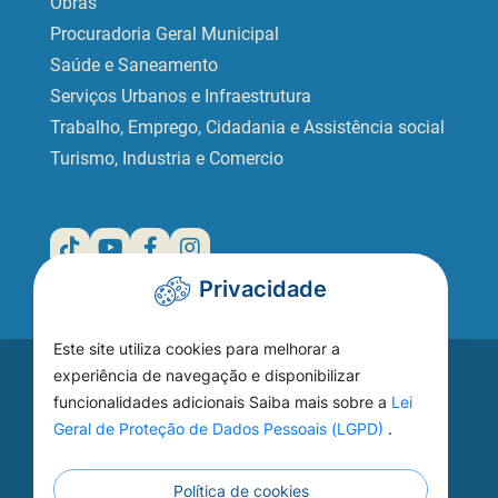
Obras
Procuradoria Geral Municipal
Saúde e Saneamento
Serviços Urbanos e Infraestrutura
Trabalho, Emprego, Cidadania e Assistência social
Turismo, Industria e Comercio
Privacidade
Este site utiliza cookies para melhorar a
Acesse seu
experiência de navegação e disponibilizar
funcionalidades adicionais Saiba mais sobre a
Lei
WEBMAIL
Geral de Proteção de Dados Pessoais (LGPD)
.
Política de cookies
Continuar