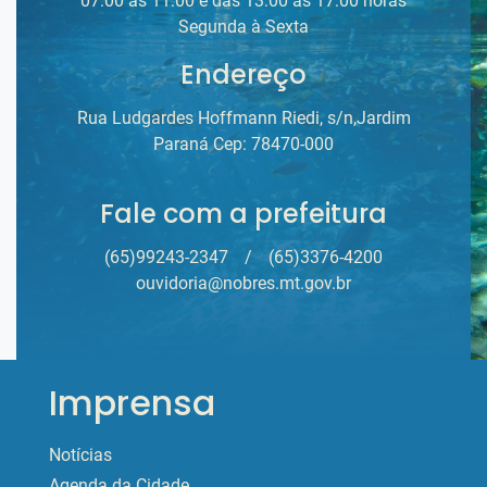
07:00 às 11:00 e das 13:00 às 17:00 horas
Segunda à Sexta
Endereço
Rua Ludgardes Hoffmann Riedi, s/n,Jardim
Paraná Cep: 78470-000
Fale com a prefeitura
(65)99243-2347
/
(65)3376-4200
ouvidoria@nobres.mt.gov.br
Imprensa
Notícias
Agenda da Cidade