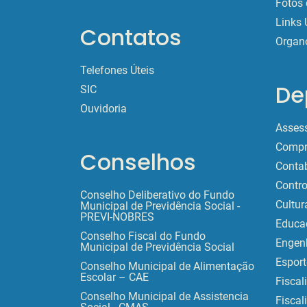
Fotos 
Links 
Contatos
Organ
Telefones Úteis
De
SIC
Ouvidoria
Assess
Compr
Conselhos
Contab
Contro
Conselho Deliberativo do Fundo
Cultur
Municipal de Previdência Social -
PREVI-NOBRES
Educa
Conselho Fiscal do Fundo
Engen
Municipal de Previdência Social
Esport
Conselho Municipal de Alimentação
Escolar – CAE
Fiscal
Conselho Municipal de Assistencia
Fiscal