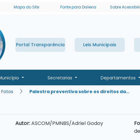
links de acessibilidade
Mapa do Site
Fonte para Dislexia
Sobre Acessibi
Portal Transparência
Leis Municipais
Município
Secretarias
Departamentos
 Fotos
Palestra preventiva sobre os direitos da…
Autor:
ASCOM/PMNBS/Adriel Godoy
Fo
de