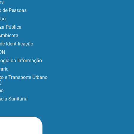
os
o de Pessoas
ção
za Pública
Ambiente
de Identificação
ON
logia da Informação
aria
to e Transporte Urbano
)
mo
ncia Sanitária