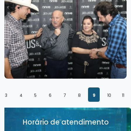
3
4
5
6
7
8
9
10
11
Horário de atendimento