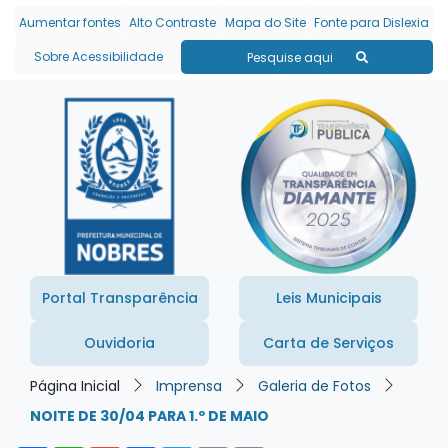
Seção de atalhos e links
Ir para o conteúdo [alt+1]
Aumentar fontes
Alto Contraste
Mapa do Site
Fonte para Dislexia
Ir para o menu [alt+2]
Sobre Acessibilidade
Pesquise aqui
Ir para a busca [alt+3]
Ir para o rodapé [alt+4]
Portal Transparência
Leis Municipais
Ouvidoria
Carta de Serviços
Página Inicial
Imprensa
Galeria de Fotos
NOITE DE 30/04 PARA 1.º DE MAIO