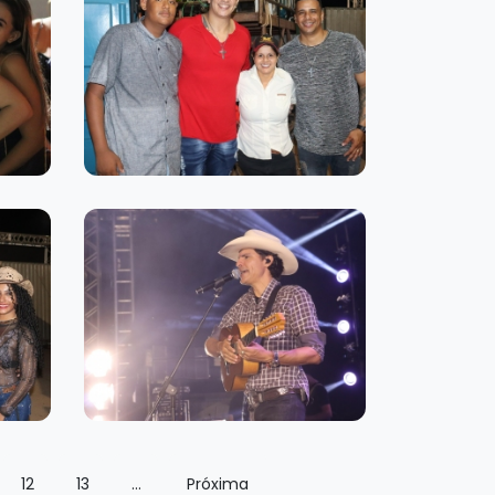
12
13
...
Próxima