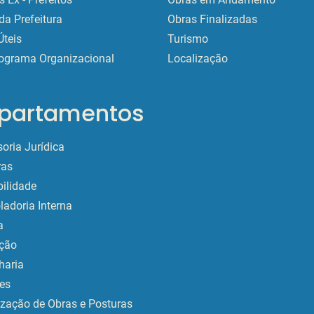
da Prefeitura
Obras Finalizadas
Úteis
Turismo
ograma Organizacional
Localização
partamentos
oria Jurídica
as
ilidade
ladoria Interna
a
ção
haria
es
ização de Obras e Posturas