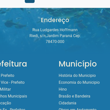
Endereço
Rua Ludgardes Hoffmann
Riedi, s/n,Jardim Paraná Cep:
78470-000
efeitura
Município
Prefeito
História do Municipio
Vice - Prefeito
Economia do Municipio
Militar
Hino
lhos Municipais
Brasão e Bandeira
ficação
Cidadania
 Ex - Prefeitos
Obras em Andamento