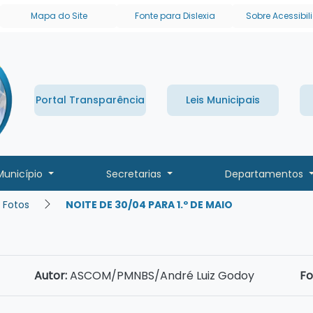
links de acessibilidade
Mapa do Site
Fonte para Dislexia
Sobre Acessibi
Portal Transparência
Leis Municipais
Município
Secretarias
Departamentos
 Fotos
NOITE DE 30/04 PARA 1.º DE MAIO
Autor:
ASCOM/PMNBS/André Luiz Godoy
Fo