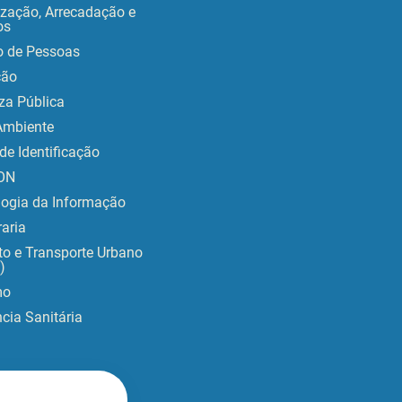
ização, Arrecadação e
os
o de Pessoas
ção
za Pública
Ambiente
de Identificação
ON
logia da Informação
aria
to e Transporte Urbano
)
mo
ncia Sanitária