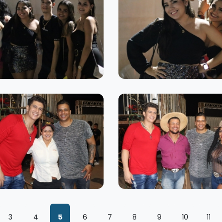
3
4
5
6
7
8
9
10
11