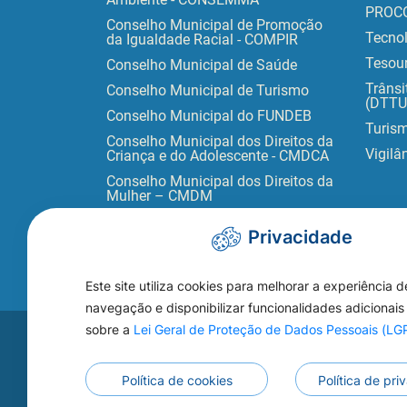
PROC
Conselho Municipal de Promoção
Tecno
da Igualdade Racial - COMPIR
Tesour
Conselho Municipal de Saúde
Trânsi
Conselho Municipal de Turismo
(DTTU
Conselho Municipal do FUNDEB
Turis
Conselho Municipal dos Direitos da
Vigilâ
Criança e do Adolescente - CMDCA
Conselho Municipal dos Direitos da
Mulher – CMDM
Privacidade
Este site utiliza cookies para melhorar a experiência d
navegação e disponibilizar funcionalidades adicionais
sobre a
Lei Geral de Proteção de Dados Pessoais (L
Acesse s
WEBMAIL
Política de cookies
Política de pr