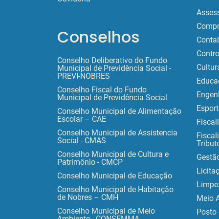
Assess
Compr
Conselhos
Contab
Contro
Conselho Deliberativo do Fundo
Cultur
Municipal de Previdência Social -
PREVI-NOBRES
Educa
Conselho Fiscal do Fundo
Engen
Municipal de Previdência Social
Esport
Conselho Municipal de Alimentação
Escolar – CAE
Fiscal
Conselho Municipal de Assistencia
Fiscal
Social - CMAS
Tribut
Conselho Municipal de Cultura e
Gestã
Patrimônio - CMCP
Licita
Conselho Municipal de Educação
Limpe
Conselho Municipal de Habitação
de Nobres – CMH
Meio 
Conselho Municipal de Meio
Posto 
Ambiente - CONSEMMA