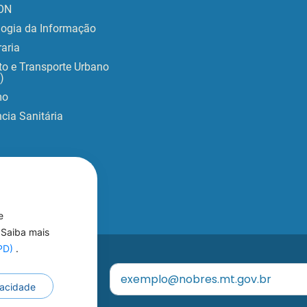
ON
logia da Informação
aria
to e Transporte Urbano
)
mo
ncia Sanitária
e
 Saiba mais
GPD)
.
eu
ivacidade