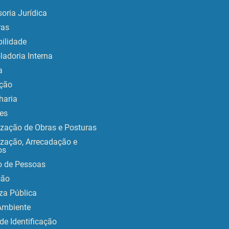
oria Jurídica
as
ilidade
ladoria Interna
a
ção
haria
es
ização de Obras e Posturas
ização, Arrecadação e
os
o de Pessoas
ção
za Pública
Ambiente
de Identificação