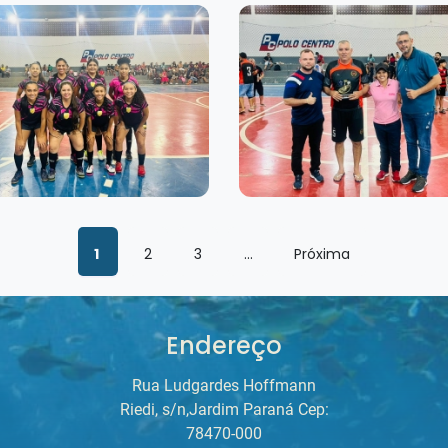
1
2
3
...
Próxima
Endereço
Rua Ludgardes Hoffmann
Riedi, s/n,Jardim Paraná Cep:
78470-000