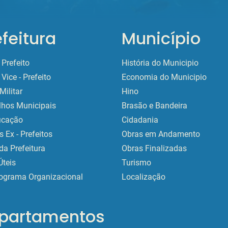
efeitura
Município
Prefeito
História do Municipio
Vice - Prefeito
Economia do Municipio
Militar
Hino
lhos Municipais
Brasão e Bandeira
ficação
Cidadania
 Ex - Prefeitos
Obras em Andamento
da Prefeitura
Obras Finalizadas
Úteis
Turismo
ograma Organizacional
Localização
partamentos