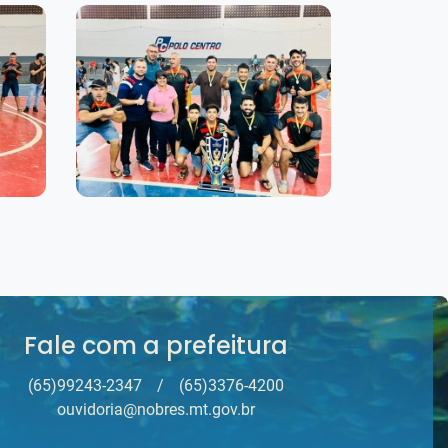
Fale com a prefeitura
(65)99243-2347
/
(65)3376-4200
ouvidoria@nobres.mt.gov.br