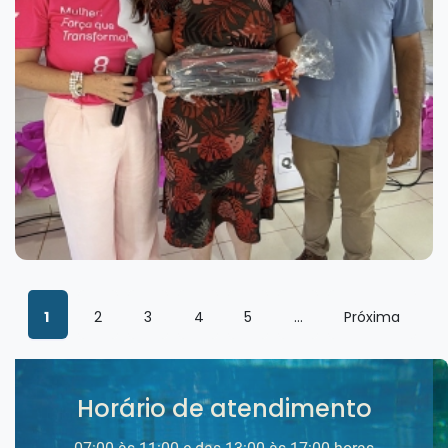
1
2
3
4
5
...
Próxima
Horário de atendimento