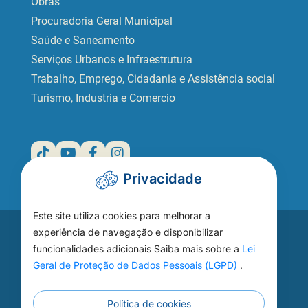
Obras
Procuradoria Geral Municipal
Saúde e Saneamento
Serviços Urbanos e Infraestrutura
Trabalho, Emprego, Cidadania e Assistência social
Turismo, Industria e Comercio
Privacidade
Este site utiliza cookies para melhorar a
Acesse seu
experiência de navegação e disponibilizar
funcionalidades adicionais Saiba mais sobre a
Lei
WEBMAIL
Geral de Proteção de Dados Pessoais (LGPD)
.
Política de cookies
Continuar