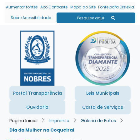
Seção de atalhos e links
Ir para o conteúdo [alt+1]
Aumentar fontes
Alto Contraste
Mapa do Site
Fonte para Dislexia
Ir para o menu [alt+2]
Sobre Acessibilidade
Pesquise aqui
Ir para a busca [alt+3]
Ir para o rodapé [alt+4]
Portal Transparência
Leis Municipais
Ouvidoria
Carta de Serviços
Página Inicial
Imprensa
Galeria de Fotos
Dia da Mulher na Coqueiral