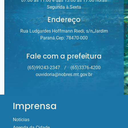
07:00 às 11:00 e das 13:00 às 17:00 horas
Segunda à Sexta
Endereço
Rua Ludgardes Hoffmann Riedi, s/n,Jardim
Paraná Cep: 78470-000
Fale com a prefeitura
(65)99243-2347
/
(65)3376-4200
ouvidoria@nobres.mt.gov.br
Imprensa
Notícias
Agenda da Cidade