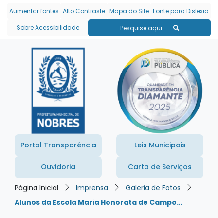
Seção de atalhos e links
Ir para o conteúdo [alt+1]
Aumentar fontes
Alto Contraste
Mapa do Site
Fonte para Dislexia
Ir para o menu [alt+2]
Sobre Acessibilidade
Pesquise aqui
Ir para a busca [alt+3]
Ir para o rodapé [alt+4]
Portal Transparência
Leis Municipais
Ouvidoria
Carta de Serviços
Página Inicial
Imprensa
Galeria de Fotos
Alunos da Escola Maria Honorata de Campo…