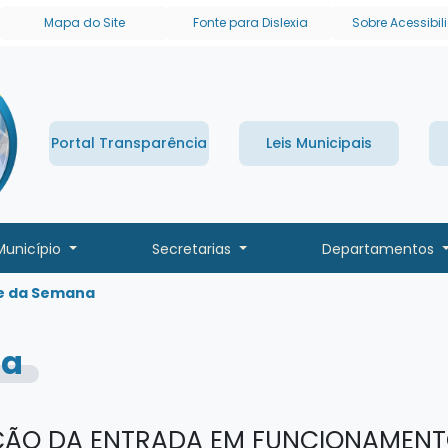
links de acessibilidade
Mapa do Site
Fonte para Dislexia
Sobre Acessibi
Portal Transparência
Leis Municipais
Município
Secretarias
Departamentos
e da Semana
na
AÇÃO DA ENTRADA EM FUNCIONAMENT