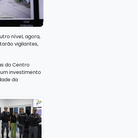
tro nível, agora,
arão vigilantes,
as do Centro
m um investimento
idade da