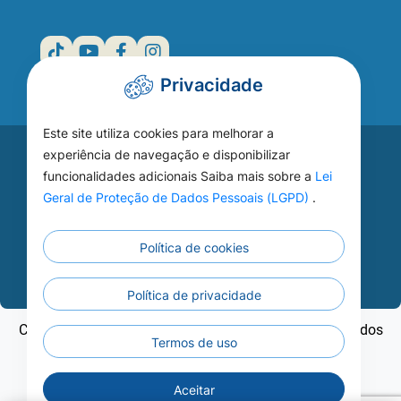
Privacidade
Este site utiliza cookies para melhorar a
Acesse seu
experiência de navegação e disponibilizar
funcionalidades adicionais Saiba mais sobre a
Lei
WEBMAIL
Geral de Proteção de Dados Pessoais (LGPD)
.
Política de cookies
Continuar
Política de privacidade
Copyright ©2026 - Prefeitura Municipal de Nobres - Todos
Termos de uso
os direitos reservados
Aceitar