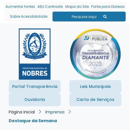
Seção de atalhos e links
Ir para o conteúdo [alt+1]
Aumentar fontes
Alto Contraste
Mapa do Site
Fonte para Dislexia
Ir para o menu [alt+2]
Sobre Acessibilidade
Pesquise aqui
Ir para a busca [alt+3]
Ir para o rodapé [alt+4]
Portal Transparência
Leis Municipais
Ouvidoria
Carta de Serviços
Página Inicial
Imprensa
Destaque da Semana