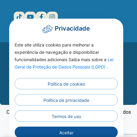
Privacidade
Este site utiliza cookies para melhorar a
Acesse seu
experiência de navegação e disponibilizar
funcionalidades adicionais Saiba mais sobre a
Lei
WEBMAIL
Geral de Proteção de Dados Pessoais (LGPD)
.
Política de cookies
Continuar
Política de privacidade
Copyright ©2026 - Prefeitura Municipal de Nobres - Todos
Termos de uso
os direitos reservados
Aceitar