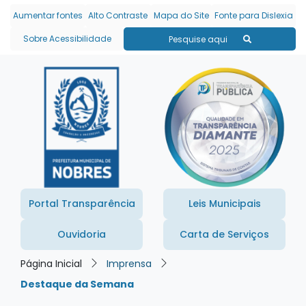
Seção de atalhos e links
Ir para o conteúdo [alt+1]
Aumentar fontes
Alto Contraste
Mapa do Site
Fonte para Dislexia
Ir para o menu [alt+2]
Sobre Acessibilidade
Pesquise aqui
Ir para a busca [alt+3]
Ir para o rodapé [alt+4]
Portal Transparência
Leis Municipais
Ouvidoria
Carta de Serviços
Página Inicial
Imprensa
Destaque da Semana