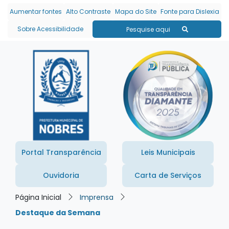
Seção de atalhos e links
Ir para o conteúdo [alt+1]
Aumentar fontes
Alto Contraste
Mapa do Site
Fonte para Dislexia
Ir para o menu [alt+2]
Sobre Acessibilidade
Pesquise aqui
Ir para a busca [alt+3]
Ir para o rodapé [alt+4]
Portal Transparência
Leis Municipais
Ouvidoria
Carta de Serviços
Página Inicial
Imprensa
Destaque da Semana