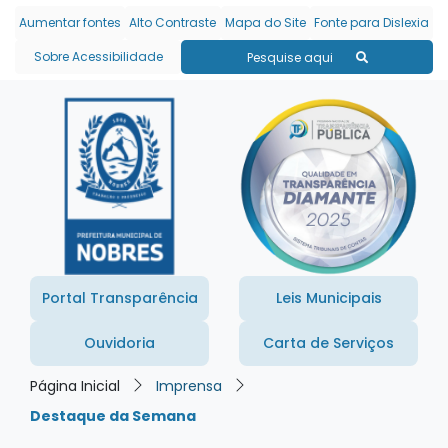
Seção de atalhos e links
Ir para o conteúdo [alt+1]
Aumentar fontes
Alto Contraste
Mapa do Site
Fonte para Dislexia
Ir para o menu [alt+2]
Sobre Acessibilidade
Pesquise aqui
Ir para a busca [alt+3]
Ir para o rodapé [alt+4]
Portal Transparência
Leis Municipais
Ouvidoria
Carta de Serviços
Página Inicial
Imprensa
Destaque da Semana