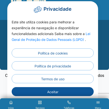
Privacidade
Este site utiliza cookies para melhorar a
Acesse seu
experiência de navegação e disponibilizar
funcionalidades adicionais Saiba mais sobre a
Lei
WEBMAIL
Geral de Proteção de Dados Pessoais (LGPD)
.
Política de cookies
Continuar
Política de privacidade
Copyright ©2026 - Prefeitura Municipal de Nobres - Todos
Termos de uso
os direitos reservados
Aceitar
Início
Serviços
Telefones
Menu