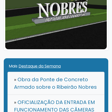
Mais
Destaque da Semana
»
Obra da Ponte de Concreto
Armado sobre o Ribeirão Nobres
»
OFICIALIZAÇÃO DA ENTRADA EM
FUNCIONAMENTO DAS CÂMERAS