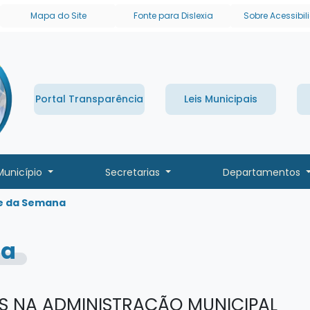
links de acessibilidade
Mapa do Site
Fonte para Dislexia
Sobre Acessibi
Portal Transparência
Leis Municipais
Município
Secretarias
Departamentos
e da Semana
na
S NA ADMINISTRAÇÃO MUNICIPAL