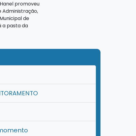
ri Hanel promoveu
e Administração,
 Municipal de
á a pasta da
NITORAMENTO
r momento