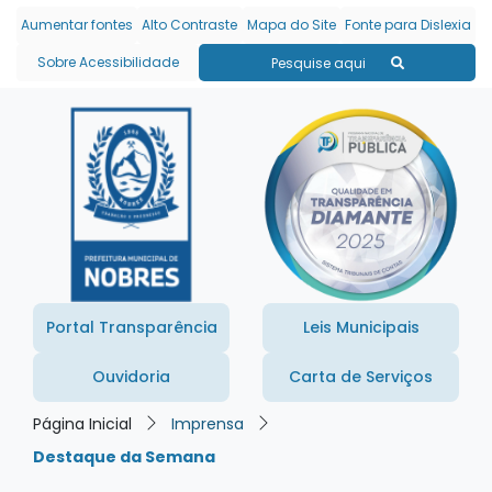
Seção de atalhos e links
Ir para o conteúdo [alt+1]
Aumentar fontes
Alto Contraste
Mapa do Site
Fonte para Dislexia
Ir para o menu [alt+2]
Sobre Acessibilidade
Pesquise aqui
Ir para a busca [alt+3]
Ir para o rodapé [alt+4]
Portal Transparência
Leis Municipais
Ouvidoria
Carta de Serviços
Página Inicial
Imprensa
Destaque da Semana