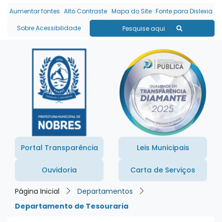
Seção de atalhos e links
Ir para o conteúdo [alt+1]
Aumentar fontes
Alto Contraste
Mapa do Site
Fonte para Dislexia
Ir para o menu [alt+2]
Sobre Acessibilidade
Pesquise aqui
Ir para a busca [alt+3]
Ir para o rodapé [alt+4]
Portal Transparência
Leis Municipais
Ouvidoria
Carta de Serviços
Página Inicial
Departamentos
Departamento de Tesouraria