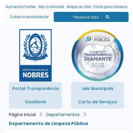
Seção de atalhos e links
Ir para o conteúdo [alt+1]
Aumentar fontes
Alto Contraste
Mapa do Site
Fonte para Dislexia
Ir para o menu [alt+2]
Sobre Acessibilidade
Pesquise aqui
Ir para a busca [alt+3]
Ir para o rodapé [alt+4]
Portal Transparência
Leis Municipais
Ouvidoria
Carta de Serviços
Página Inicial
Departamentos
Departamento de Limpeza Pública