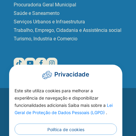
Procuradoria Geral Municipal
Saúde e Saneamento
Serviços Urbanos e Infraestrutura
Trabalho, Emprego, Cidadania e Assistência social
Turismo, Industria e Comercio
Privacidade
Este site utiliza cookies para melhorar a
Acesse seu
experiência de navegação e disponibilizar
funcionalidades adicionais Saiba mais sobre a
Lei
WEBMAIL
Geral de Proteção de Dados Pessoais (LGPD)
.
Política de cookies
Continuar