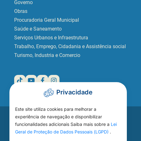
Governo
Obras
Procuradoria Geral Municipal
Saúde e Saneamento
Serviços Urbanos e Infraestrutura
Trabalho, Emprego, Cidadania e Assistência social
Turismo, Industria e Comercio
Privacidade
Este site utiliza cookies para melhorar a
Acesse seu
experiência de navegação e disponibilizar
funcionalidades adicionais Saiba mais sobre a
Lei
WEBMAIL
Geral de Proteção de Dados Pessoais (LGPD)
.