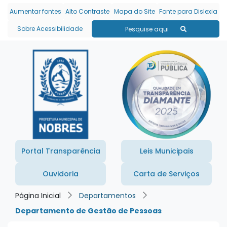
Seção de atalhos e links
Ir para o conteúdo [alt+1]
Aumentar fontes
Alto Contraste
Mapa do Site
Fonte para Dislexia
Ir para o menu [alt+2]
Sobre Acessibilidade
Pesquise aqui
Ir para a busca [alt+3]
Ir para o rodapé [alt+4]
Portal Transparência
Leis Municipais
Ouvidoria
Carta de Serviços
Página Inicial
Departamentos
Departamento de Gestão de Pessoas