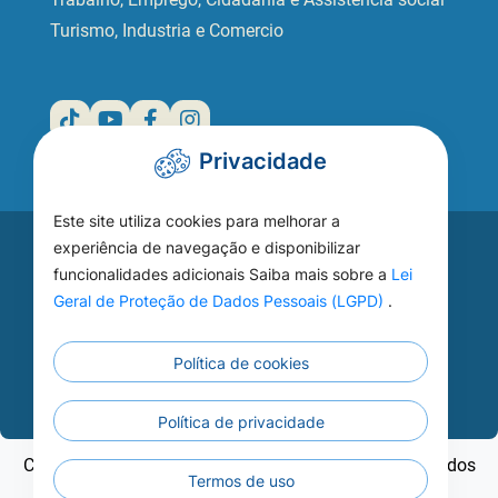
Turismo, Industria e Comercio
Privacidade
Este site utiliza cookies para melhorar a
Acesse seu
experiência de navegação e disponibilizar
funcionalidades adicionais Saiba mais sobre a
Lei
WEBMAIL
Geral de Proteção de Dados Pessoais (LGPD)
.
Política de cookies
Continuar
Política de privacidade
Copyright ©2026 - Prefeitura Municipal de Nobres - Todos
Termos de uso
os direitos reservados