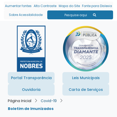
Seção de atalhos e links
Ir para o conteúdo [alt+1]
Aumentar fontes
Alto Contraste
Mapa do Site
Fonte para Dislexia
Ir para o menu [alt+2]
Sobre Acessibilidade
Pesquise aqui
Ir para a busca [alt+3]
Ir para o rodapé [alt+4]
Portal Transparência
Leis Municipais
Ouvidoria
Carta de Serviços
Página Inicial
Covid-19
Boletim de Imunizados