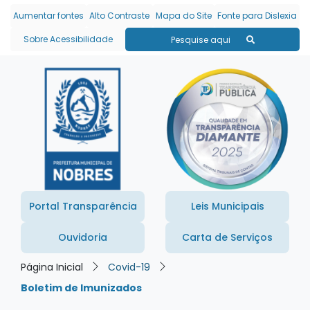
Seção de atalhos e links
Ir para o conteúdo [alt+1]
Aumentar fontes
Alto Contraste
Mapa do Site
Fonte para Dislexia
Ir para o menu [alt+2]
Sobre Acessibilidade
Pesquise aqui
Ir para a busca [alt+3]
Ir para o rodapé [alt+4]
Portal Transparência
Leis Municipais
Ouvidoria
Carta de Serviços
Página Inicial
Covid-19
Boletim de Imunizados