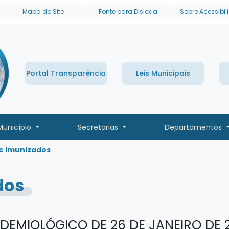
links de acessibilidade
Mapa do Site
Fonte para Dislexia
Sobre Acessibi
Portal Transparência
Leis Municipais
Município
Secretarias
Departamentos
e Imunizados
dos
IDEMIOLÓGICO DE 26 DE JANEIRO DE 