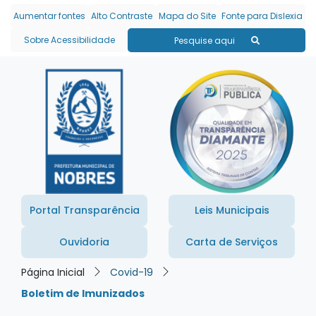
Seção de atalhos e links
Ir para o conteúdo [alt+1]
Aumentar fontes
Alto Contraste
Mapa do Site
Fonte para Dislexia
Ir para o menu [alt+2]
Sobre Acessibilidade
Pesquise aqui
Ir para a busca [alt+3]
Ir para o rodapé [alt+4]
Portal Transparência
Leis Municipais
Ouvidoria
Carta de Serviços
Página Inicial
Covid-19
Boletim de Imunizados