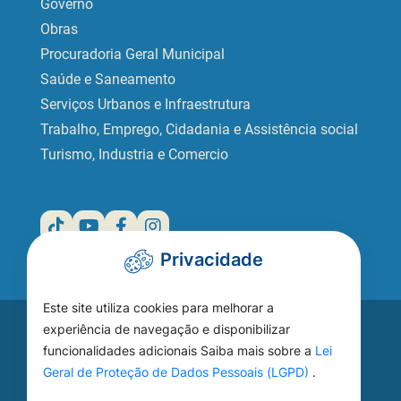
Governo
Obras
Procuradoria Geral Municipal
Saúde e Saneamento
Serviços Urbanos e Infraestrutura
Trabalho, Emprego, Cidadania e Assistência social
Turismo, Industria e Comercio
Privacidade
Este site utiliza cookies para melhorar a
Acesse seu
experiência de navegação e disponibilizar
funcionalidades adicionais Saiba mais sobre a
Lei
WEBMAIL
Geral de Proteção de Dados Pessoais (LGPD)
.