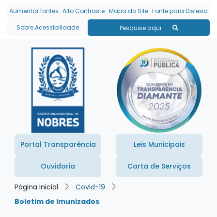
Seção de atalhos e links
Ir para o conteúdo [alt+1]
Aumentar fontes
Alto Contraste
Mapa do Site
Fonte para Dislexia
Ir para o menu [alt+2]
Sobre Acessibilidade
Pesquise aqui
Ir para a busca [alt+3]
Ir para o rodapé [alt+4]
Portal Transparência
Leis Municipais
Ouvidoria
Carta de Serviços
Página Inicial
Covid-19
Boletim de Imunizados