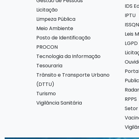
Gestão de Pessoas
IDS E
Licitação
IPTU
Limpeza Pública
ISSQN
Meio Ambiente
Leis M
Posto de Identificação
LGPD
PROCON
Licit
Tecnologia da Informação
Ouvid
Tesouraria
Porta
Trânsito e Transporte Urbano
Publi
(DTTU)
Radar
Turismo
RPPS
Vigilância Sanitária
Setor
Vaci
Vigilâ