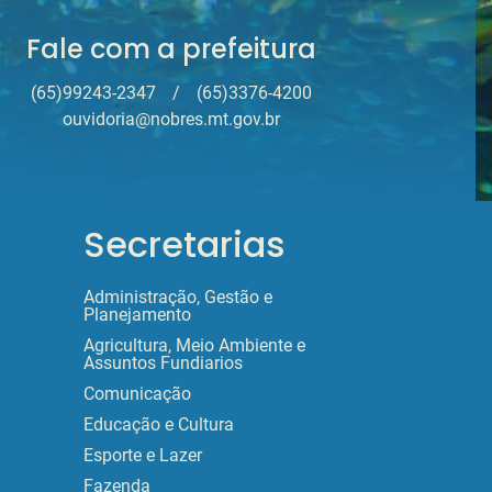
Fale com a prefeitura
(65)99243-2347
/
(65)3376-4200
ouvidoria@nobres.mt.gov.br
Secretarias
Administração, Gestão e
Planejamento
Agricultura, Meio Ambiente e
Assuntos Fundiarios
Comunicação
Educação e Cultura
Esporte e Lazer
Fazenda