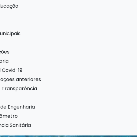
ducação
unicipais
ações
oria
l Covid-19
cações anteriores
 Transparência
 de Engenharia
nômetro
ncia Sanitária