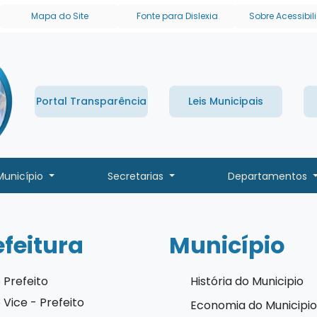
links de acessibilidade
Mapa do Site
Fonte para Dislexia
Sobre Acessibi
Portal Transparência
Leis Municipais
Município
Secretarias
Departamentos
efeitura
Município
 Prefeito
História do Municipio
 Vice - Prefeito
Economia do Municipio