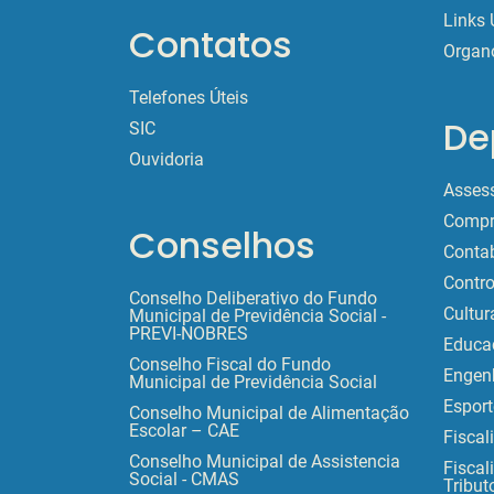
Links 
Contatos
Organ
Telefones Úteis
De
SIC
Ouvidoria
Assess
Compr
Conselhos
Contab
Contro
Conselho Deliberativo do Fundo
Cultur
Municipal de Previdência Social -
PREVI-NOBRES
Educa
Conselho Fiscal do Fundo
Engen
Municipal de Previdência Social
Esport
Conselho Municipal de Alimentação
Escolar – CAE
Fiscal
Conselho Municipal de Assistencia
Fiscal
Social - CMAS
Tribut