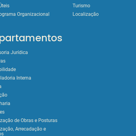
Úteis
Turismo
ograma Organizacional
Localização
partamentos
oria Jurídica
as
ilidade
ladoria Interna
a
ção
haria
es
ização de Obras e Posturas
ização, Arrecadação e
os