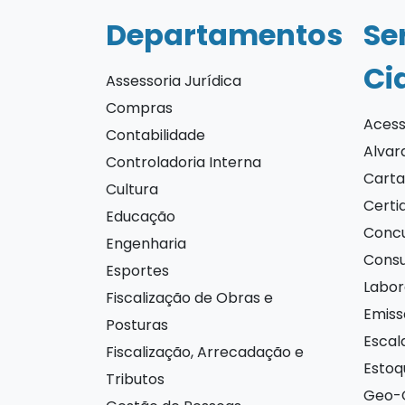
Departamentos
Se
Ci
Assessoria Jurídica
Compras
Acess
Contabilidade
Alvar
Controladoria Interna
Carta
Cultura
Certi
Educação
Concu
Engenharia
Consu
Esportes
Labor
Fiscalização de Obras e
Emiss
Posturas
Escal
Fiscalização, Arrecadação e
Estoq
Tributos
Geo-