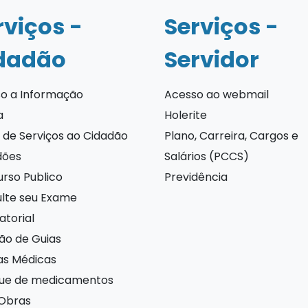
rviços -
Serviços -
dadão
Servidor
o a Informação
Acesso ao webmail
a
Holerite
 de Serviços ao Cidadão
Plano, Carreira, Cargos e
dões
Salários (PCCS)
rso Publico
Previdência
lte seu Exame
atorial
ão de Guias
as Médicas
ue de medicamentos
Obras