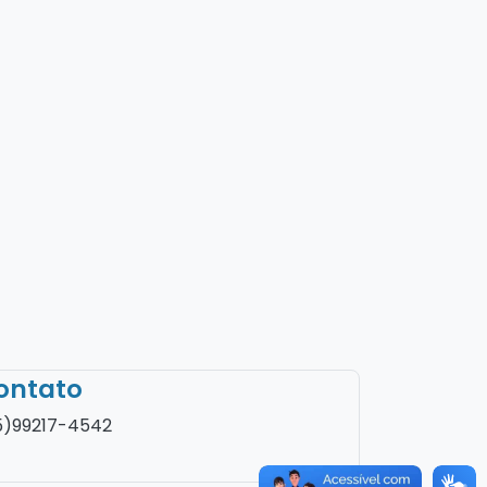
ontato
5)99217-4542