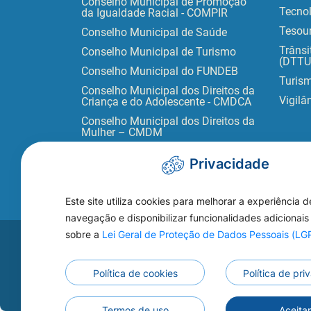
Conselho Municipal de Promoção
Tecno
da Igualdade Racial - COMPIR
Tesour
Conselho Municipal de Saúde
Trânsi
Conselho Municipal de Turismo
(DTTU
Conselho Municipal do FUNDEB
Turis
Conselho Municipal dos Direitos da
Vigilâ
Criança e do Adolescente - CMDCA
Conselho Municipal dos Direitos da
Mulher – CMDM
Privacidade
Este site utiliza cookies para melhorar a experiência d
navegação e disponibilizar funcionalidades adicionais
sobre a
Lei Geral de Proteção de Dados Pessoais (L
Acesse s
WEBMAIL
Política de cookies
Política de pr
Termos de uso
Aceita