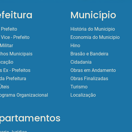
efeitura
Município
Prefeito
História do Municipio
Vice - Prefeito
Economia do Municipio
Militar
Hino
lhos Municipais
Brasão e Bandeira
ficação
Cidadania
 Ex - Prefeitos
Obras em Andamento
da Prefeitura
Obras Finalizadas
Úteis
Turismo
ograma Organizacional
Localização
partamentos