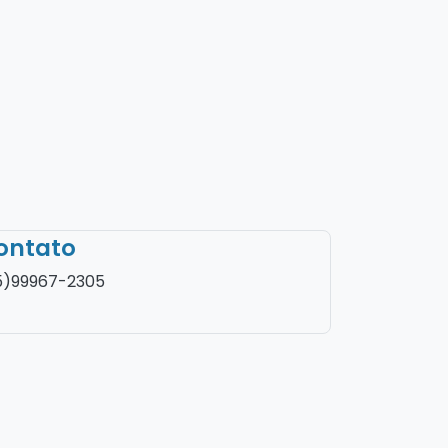
ontato
5)99967-2305