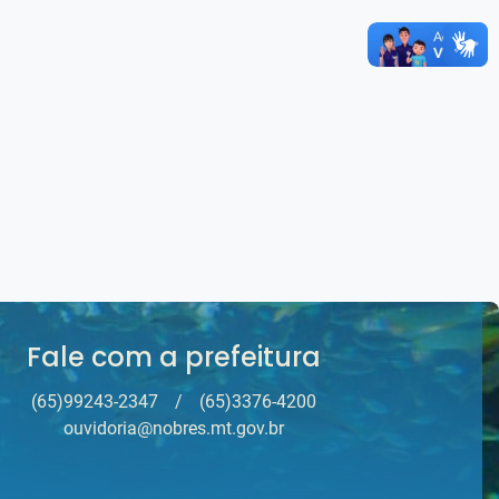
Fale com a prefeitura
(65)99243-2347
/
(65)3376-4200
ouvidoria@nobres.mt.gov.br