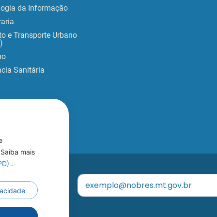
logia da Informação
aria
to e Transporte Urbano
)
mo
ncia Sanitária
e
 Saiba mais
GPD)
.
eu
ivacidade
r