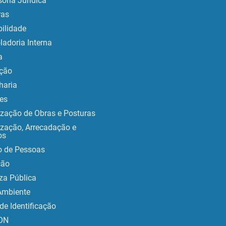
oria Jurídica
as
ilidade
ladoria Interna
a
ção
haria
es
ização de Obras e Posturas
ização, Arrecadação e
os
o de Pessoas
ção
za Pública
Ambiente
de Identificação
ON