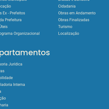
ficação
Cidadania
 Ex - Prefeitos
Obras em Andamento
da Prefeitura
Obras Finalizadas
Úteis
Turismo
ograma Organizacional
Localização
partamentos
oria Jurídica
as
ilidade
ladoria Interna
a
ção
haria