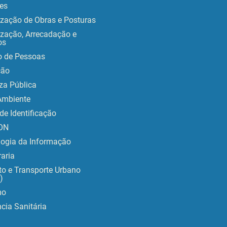
es
ização de Obras e Posturas
ização, Arrecadação e
os
o de Pessoas
ção
za Pública
Ambiente
de Identificação
ON
logia da Informação
aria
to e Transporte Urbano
)
mo
ncia Sanitária