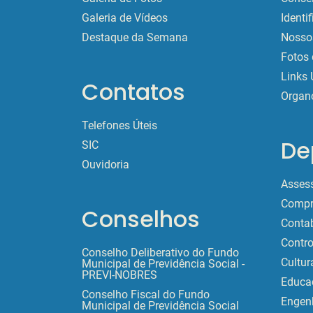
Galeria de Vídeos
Identi
Destaque da Semana
Nossos
Fotos 
Links 
Contatos
Organ
Telefones Úteis
De
SIC
Ouvidoria
Assess
Compr
Conselhos
Contab
Contro
Conselho Deliberativo do Fundo
Cultur
Municipal de Previdência Social -
PREVI-NOBRES
Educa
Conselho Fiscal do Fundo
Engen
Municipal de Previdência Social