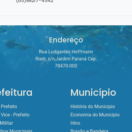
(65)99217-4542
Endereço
Rua Ludgardes Hoffmann
Riedi, s/n,Jardim Paraná Cep:
78470-000
efeitura
Município
Prefeito
História do Municipio
Vice - Prefeito
Economia do Municipio
Militar
Hino
lhos Municipais
Brasão e Bandeira