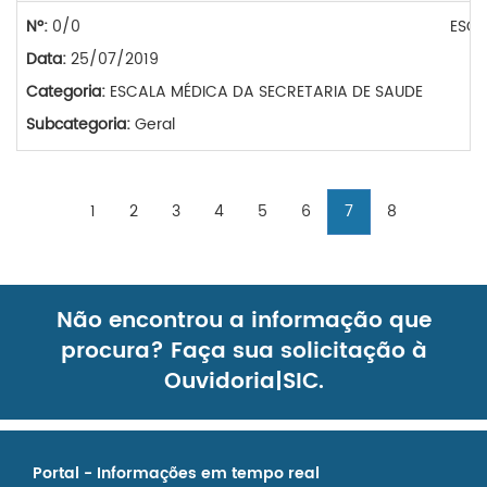
Nº:
0/0
ESCA
Data:
25/07/2019
Categoria:
ESCALA MÉDICA DA SECRETARIA DE SAUDE
Subcategoria:
Geral
1
2
3
4
5
6
7
8
Não encontrou a informação que
procura? Faça sua solicitação à
Ouvidoria|SIC.
Portal - Informações em tempo real