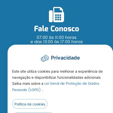
Fale Conosco
07:00 às 11:00 horas
e das 13:00 às 17:00 horas
Segunda à Sexta
(65) 3376 - 4200
Privacidade
Este site utiliza cookies para melhorar a experiência de
navegação e disponibilizar funcionalidades adicionais
Lei Geral de Proteção de Dados
Saiba mais sobre a
Como Chegar
Pessoais (LGPD)
.
Rua Ludgardes Hoffmann Riedi, s/n,
Jardim Paraná Cep: 78.460-000
Política de cookies
Prefeitura Municipal de Nobres - MT