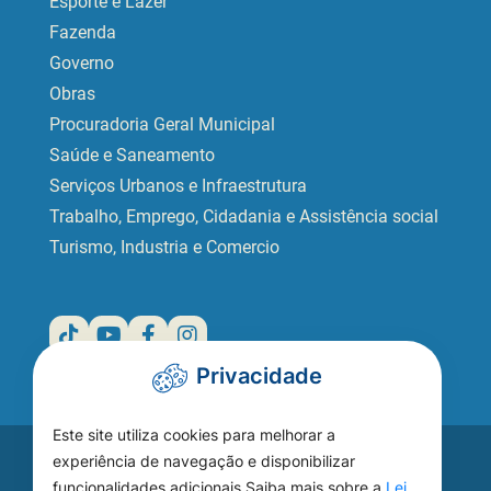
Esporte e Lazer
Fazenda
Governo
Obras
Procuradoria Geral Municipal
Saúde e Saneamento
Serviços Urbanos e Infraestrutura
Trabalho, Emprego, Cidadania e Assistência social
Turismo, Industria e Comercio
Privacidade
Este site utiliza cookies para melhorar a
Acesse seu
experiência de navegação e disponibilizar
funcionalidades adicionais Saiba mais sobre a
Lei