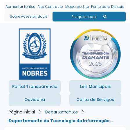
Seção de atalhos e links
Ir para o conteúdo [alt+1]
Aumentar fontes
Alto Contraste
Mapa do Site
Fonte para Dislexia
Ir para o menu [alt+2]
Sobre Acessibilidade
Pesquise aqui
Ir para a busca [alt+3]
Ir para o rodapé [alt+4]
Portal Transparência
Leis Municipais
Ouvidoria
Carta de Serviços
Página Inicial
Departamentos
Departamento de Tecnologia da Informação…